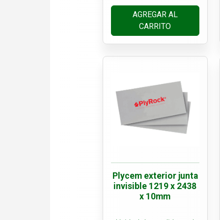
AGREGAR AL
CARRITO
Plycem exterior junta
invisible 1219 x 2438
x 10mm