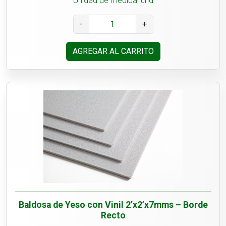
Unidad de medida: und
-
+
AGREGAR AL CARRITO
Baldosa de Yeso con Vinil 2’x2’x7mms – Borde
Recto