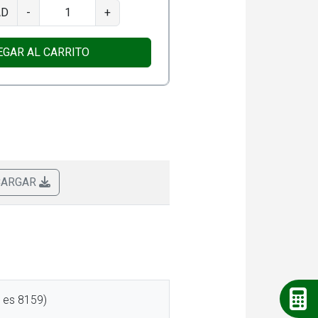
AD
-
+
EGAR AL CARRITO
CARGAR
a es 8159)