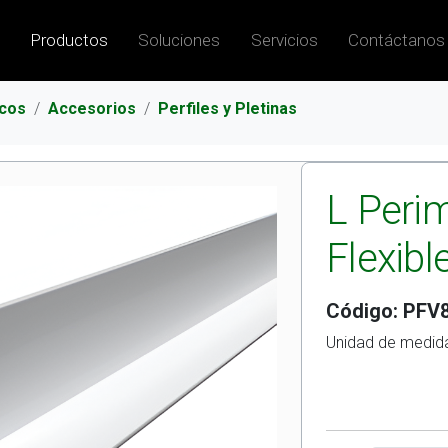
Productos
Soluciones
Servicios
Contáctanos
icos
Accesorios
Perfiles y Pletinas
L Perim
Flexibl
Código: PFV
Unidad de medida