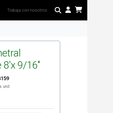
Trabaja con nosotros
etral
e 8'x 9/16"
8159
: und