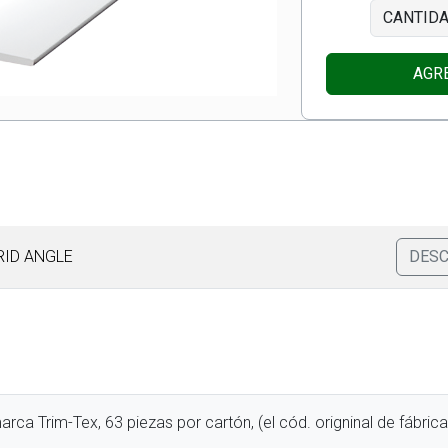
CANTID
AGR
RID ANGLE
DES
marca Trim-Tex, 63 piezas por cartón, (el cód. origninal de fábric